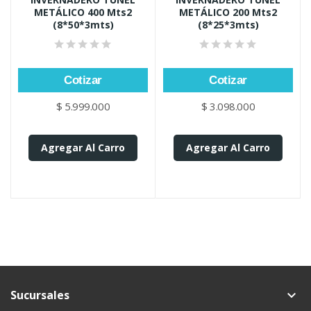
METÁLICO 400 Mts2
METÁLICO 200 Mts2
(8*50*3mts)
(8*25*3mts)
Cotizar
Cotizar
$ 5.999.000
$ 3.098.000
Agregar Al Carro
Agregar Al Carro
Sucursales
keyboard_arrow_down