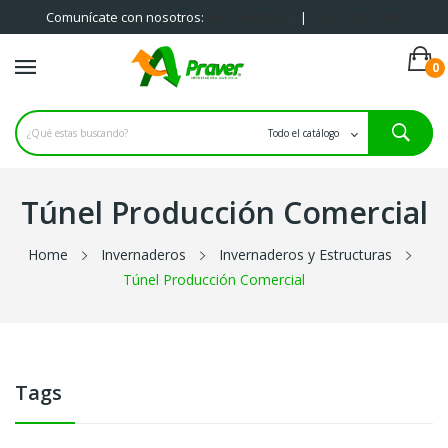
Comunícate con nosotros:
+56 9 66581284
|
+56 2 3301 3044
0
Iniciar sesión
Registrate
Túnel Producción Comercial
Home
Invernaderos
Invernaderos y Estructuras
Túnel Producción Comercial
Tags