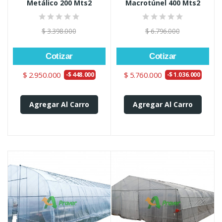
Metálico 200 Mts2
Macrotúnel 400 Mts2
$ 3.398.000
$ 6.796.000
Cotizar
Cotizar
$ 2.950.000
$ 5.760.000
-$ 448.000
-$ 1.036.000
Agregar Al Carro
Agregar Al Carro