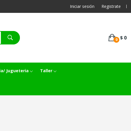
Iniciar sesión
Registrate
$ 0
0
ia/ Jugueteria
Taller