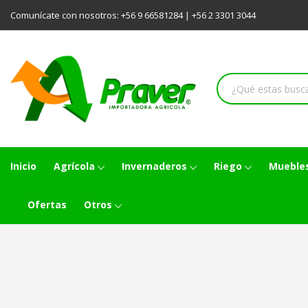
Comunícate con nosotros:
+56 9 66581284
|
+56 2 3301 3044
Inicio
Agrícola
Invernaderos
Riego
Muebles
Ofertas
Otros