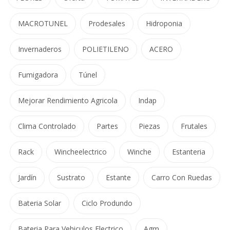
MACROTUNEL
Prodesales
Hidroponia
Invernaderos
POLIETILENO
ACERO
Fumigadora
Túnel
Mejorar Rendimiento Agricola
Indap
Clima Controlado
Partes
Piezas
Frutales
Rack
Wincheelectrico
Winche
Estanteria
Jardín
Sustrato
Estante
Carro Con Ruedas
Bateria Solar
Ciclo Produndo
Bateria Para Vehiculos Electrico
Agm