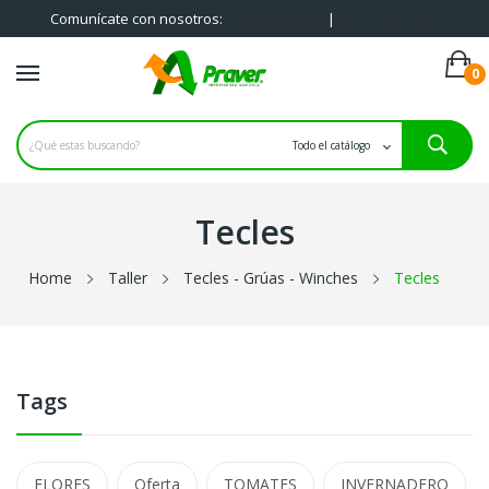
Comunícate con nosotros:
+56 9 66581284
|
+56 2 3301 3044
0
Iniciar sesión
Registrate
Tecles
Home
Taller
Tecles - Grúas - Winches
Tecles
Tags
FLORES
Oferta
TOMATES
INVERNADERO