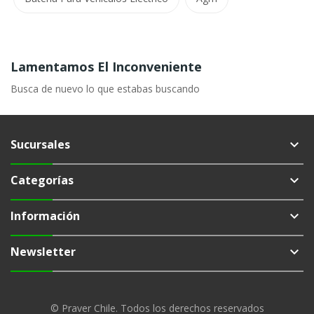
Lamentamos El Inconveniente
Busca de nuevo lo que estabas buscando
Sucursales
keyboard_arrow_down
Categorías
keyboard_arrow_down
Información
keyboard_arrow_down
Newsletter
keyboard_arrow_down
©
Praver Chile
. Todos los derechos reservados