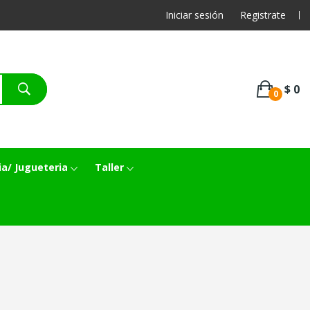
Iniciar sesión
Registrate
$ 0
0
ia/ Jugueteria
Taller