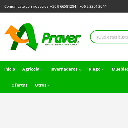
Comunícate con nosotros:
+56 9 66581284
|
+56 2 3301 3044
Inicio
Agrícola
Invernaderos
Riego
Muebles
Ofertas
Otros