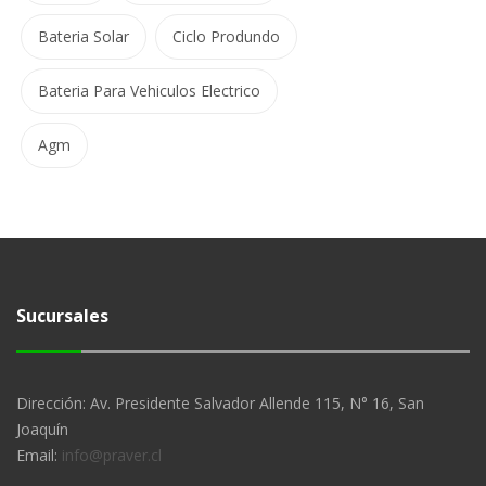
Bateria Solar
Ciclo Produndo
Bateria Para Vehiculos Electrico
Agm
Sucursales
Dirección: Av. Presidente Salvador Allende 115, N° 16, San
Joaquín
Email:
info@praver.cl