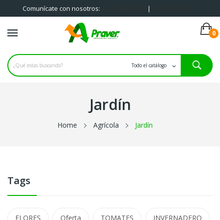
Comunícate con nosotros:
+56 9 66581284
|
+56 2 3301 3044
0
Iniciar sesión
Registrate
Jardín
Home
Agrícola
Jardín
Tags
FLORES
Oferta
TOMATES
INVERNADERO