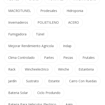
MACROTUNEL
Prodesales
Hidroponia
Invernaderos
POLIETILENO
ACERO
Fumigadora
Túnel
Mejorar Rendimiento Agricola
Indap
Clima Controlado
Partes
Piezas
Frutales
Rack
Wincheelectrico
Winche
Estanteria
Jardín
Sustrato
Estante
Carro Con Ruedas
Bateria Solar
Ciclo Produndo
Bateria Para Vehiculos Electrico
Agm