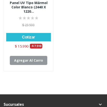
Panel UV Tipo Mármol
Color Blanco (2440 X
1220...
$ 23.500
Cotizar
$ 15.990
-$ 7.510
Agregar Al Carro
Sucursales
keyboard_arrow_down