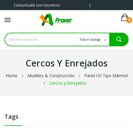
Comunícate con nosotros:
+56 9 66581284
|
+56 2 3301 3044
0
Iniciar sesión
Registrate
Cercos Y Enrejados
Home
Muebles & Construcción
Panel UV Tipo Mármol
Cercos y Enrejados
Tags